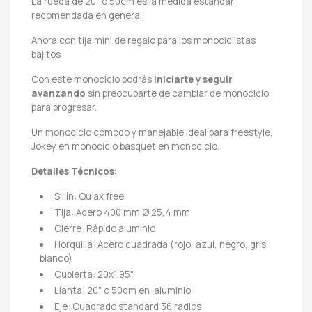
La rueda de 20" o 50cm es la medida estandar
recomendada en general.
Ahora con tija mini de regalo para los monociclistas
bajitos
Con este monociclo podrás
iniciarte y seguir
avanzando
sin preocuparte de cambiar de monociclo
para progresar.
Un monociclo cómodo y manejable Ideal para freestyle,
Jokey en monociclo basquet en monociclo.
Detalles Técnicos:
Sillín: Qu ax free
Tija: Acero 400 mm Ø 25,4 mm
Cierre: Rápido aluminio
Horquilla: Acero cuadrada (rojo, azul, negro, gris,
blanco)
Cubierta: 20x1.95"
Llanta: 20" o 50cm en aluminio
Eje: Cuadrado standard 36 radios