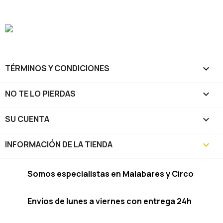
TÉRMINOS Y CONDICIONES

NO TE LO PIERDAS

SU CUENTA

INFORMACIÓN DE LA TIENDA
keyboard_arrow_down
Somos especialistas en Malabares y Circo
Envíos de lunes a viernes con entrega 24h